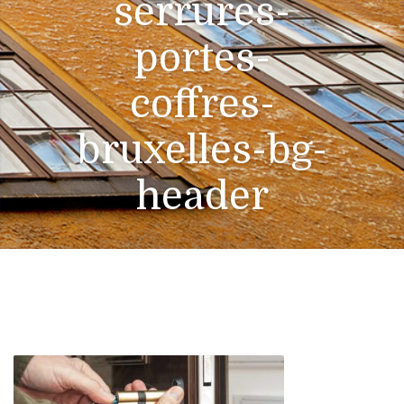
serrures-
portes-
coffres-
bruxelles-bg-
header