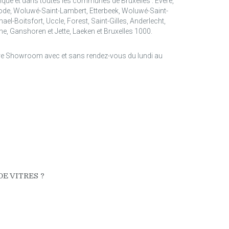
ique et dans toutes les communes de Bruxelles : Evere,
de, Woluwé-Saint-Lambert, Etterbeek, Woluwé-Saint-
ael-Boitsfort, Uccle, Forest, Saint-Gilles, Anderlecht,
, Ganshoren et Jette, Laeken et Bruxelles 1000.
re Showroom avec et sans rendez-vous du lundi au
E VITRES ?