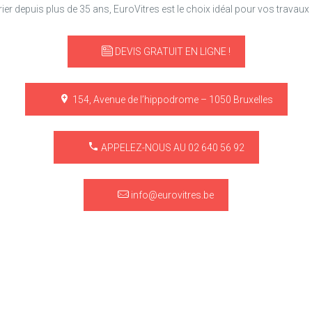
trier depuis plus de 35 ans, EuroVitres est le choix idéal pour vos travaux d
DEVIS GRATUIT EN LIGNE !
154, Avenue de l’hippodrome – 1050 Bruxelles
APPELEZ-NOUS AU 02 640 56 92
info@eurovitres.be