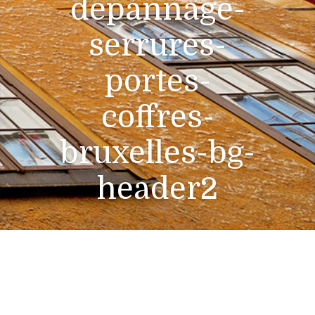
depannage-
serrures-
portes-
coffres-
bruxelles-bg-
header2